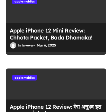
apple mobiles
t
i
o
Apple iPhone 12 Mini Review:
Chhota Packet, Bada Dhamaka!
n
hrhrwww
Mar 6, 2025
apple mobiles
Apple iPhone 12 Review: मेरा अनुभव इस