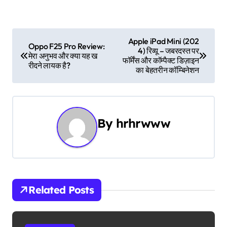
P
Apple iPad Mini (202
Oppo F25 Pro Review:
4) रिव्यू – जबरदस्त पर
o
मेरा अनुभव और क्या यह ख
फॉर्मेंस और कॉम्पैक्ट डिज़ाइन
रीदने लायक है?
का बेहतरीन कॉम्बिनेशन
s
t
n
By
hrhrwww
a
v
i
Related Posts
g
a