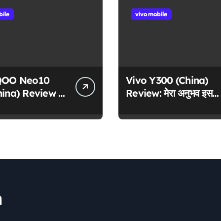
bile
vivo mobile
iQOO Neo10
Vivo Y300 (China)
hina) Review –
Review: मेरा अनुभव इस
फॉर्मेंस और जबरदस्त
दमदार स्मार्टफोन के साथ
m